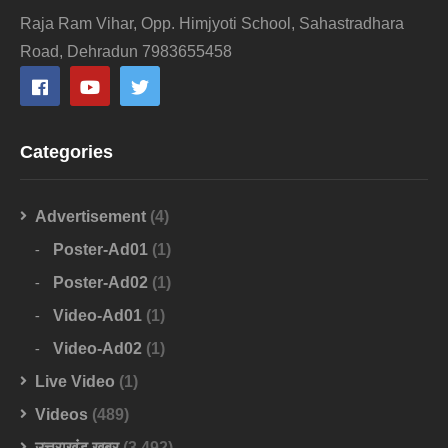
Raja Ram Vihar, Opp. Himjyoti School, Sahastradhara
Road, Dehradun 7983655458
Categories
Advertisement
(4)
Poster-Ad01
(1)
Poster-Ad02
(1)
Video-Ad01
(1)
Video-Ad02
(1)
Live Video
(1)
Videos
(489)
उत्तराखंड खबर
(3,492)