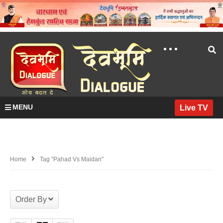
MENU
Live TV
Home
Tag "pahad Vs Maidan"
Order By