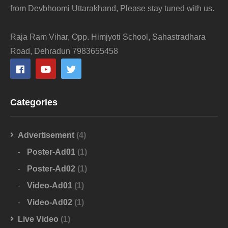
from Devbhoomi Uttarakhand, Please stay tuned with us.
Raja Ram Vihar, Opp. Himjyoti School, Sahastradhara
Road, Dehradun 7983655458
Categories
Advertisement
(4)
Poster-Ad01
(1)
Poster-Ad02
(1)
Video-Ad01
(1)
Video-Ad02
(1)
Live Video
(1)