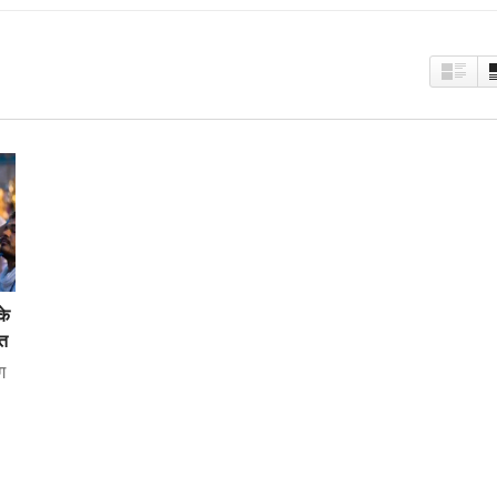
के
ंत
ग