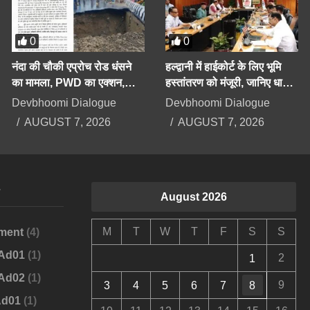
0
0
नंदा की चौकी एप्रोच रोड धंसने
हल्द्वानी में हाईकोर्ट के लिए भूमि
का मामला, PWD का एक्शन,
हस्तांतरण को मंजूरी, जानिए धामी
अधिशाषी अभियंता निलंबित
कैबिनेट के बड़े फैसले
Devbhoomi Dialogue
Devbhoomi Dialogue
AUGUST 7, 2026
AUGUST 7, 2026
s
August 2026
M
T
W
T
F
S
S
ment
(4)
-Ad01
(1)
2
1
-Ad02
(1)
9
3
4
5
6
7
8
Ad01
(1)