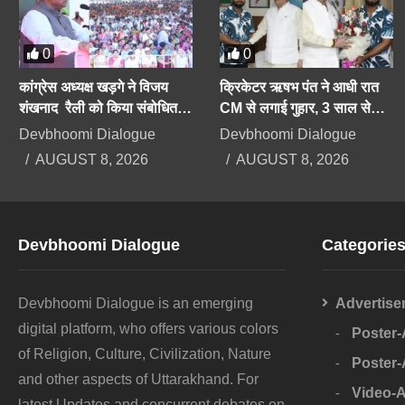
0
0
कांग्रेस अध्यक्ष खड़गे ने विजय
क्रिकेटर ऋषभ पंत ने आधी रात
शंखनाद रैली को किया संबोधित,
CM से लगाई गुहार, 3 साल से
केंद्र-राज्य सरकारों पर साध
भटक रहा हूं, उत्तराखंड में नहीं मिल
Devbhoomi Dialogue
Devbhoomi Dialogue
निशाना
रही जमीन
AUGUST 8, 2026
AUGUST 8, 2026
Devbhoomi Dialogue
Categorie
Devbhoomi Dialogue is an emerging
Advertise
digital platform, who offers various colors
Poster
of Religion, Culture, Civilization, Nature
Poster
and other aspects of Uttarakhand. For
Video-
latest Updates and concurrent debates on