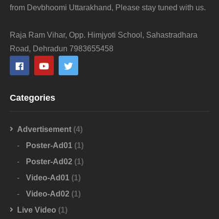
from Devbhoomi Uttarakhand, Please stay tuned with us.
Raja Ram Vihar, Opp. Himjyoti School, Sahastradhara
Road, Dehradun 7983655458
Categories
Advertisement
(4)
Poster-Ad01
(1)
Poster-Ad02
(1)
Video-Ad01
(1)
Video-Ad02
(1)
Live Video
(1)