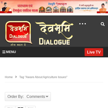
MENU
Live TV
Home
Tag "aware About Agriculture Issues"
Order By: Comments