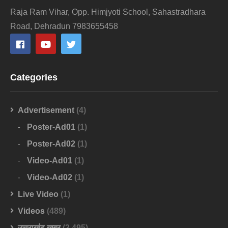
Raja Ram Vihar, Opp. Himjyoti School, Sahastradhara
Road, Dehradun 7983655458
Categories
Advertisement
(4)
Poster-Ad01
(1)
Poster-Ad02
(1)
Video-Ad01
(1)
Video-Ad02
(1)
Live Video
(1)
Videos
(489)
उत्तराखंड खबर
(3,495)